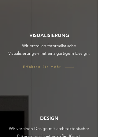
Design &
02
Kreativität
Modernes und zeitgemäßes Design zeichnen uns
aus. Wir verfolgen stetige Trends und verfügen
VISUALISIERUNG
über ein einzigartiges Design.
Wir erstellen fotorealistische
Erfahren Sie mehr
Visualisierungen mit einzigartigem Design.
Erfahren Sie mehr
Team &
03
Unternehmen
Mit 15 Jahren Erfahrung am Markt vereint
ARC VIZ
DESIGN
fundierte Expertise um Projekte effizient
und mit höchsten Qualitätsansprüchen
umzusetzen.​
DESIGN
Erfahren Sie mehr
Wir vereinen Design mit architektonischer
Präzision und zeitgemäßer Kunst.