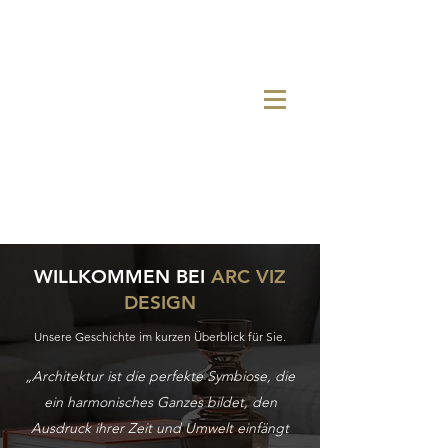
WILLKOMMEN BEI
ARC VIZ
DESIGN
Unsere Geschichte im kurzen Überblick für Sie.
„Architektur ist die perfekte Symbiose, die
ein harmonisches Ganzes bildet, den
Ausdruck ihrer Zeit und Umwelt einfängt