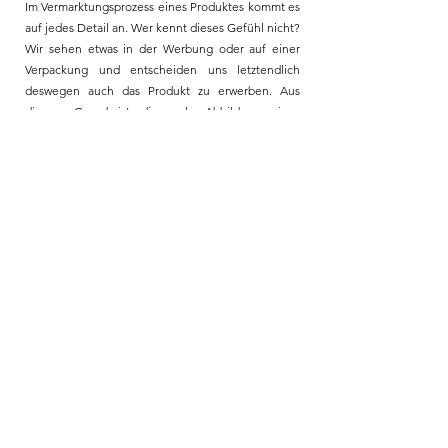
Im Vermarktungsprozess eines Produktes kommt es
auf jedes Detail an. Wer kennt dieses Gefühl nicht?
Wir sehen etwas in der Werbung oder auf einer
Verpackung und entscheiden uns letztendlich
deswegen auch das Produkt zu erwerben. Aus
diesem Grund ist die reale Abbildung eines
Produkt sehr entscheidend für den tatsächlichen
Kauf am Ende.
Produktdesigner und Hersteller können sich nun
freuen fotorealistische Produktvisualisierungen
von ihren Ideen erhalten zu können. Sie verkürzen
sich dadurch lange Wartezeiten bis zur Erstellung
des ersten Prototypen, der wiederum aufwendig in
einem teuren Fotoshooting in Szene gesetzt
werden muss. Der Vermarktungsprozess und die
on- und offline Präsenz kann sehr früh gestartet
werden. Das spart Kosten und vor allem enorm viel
Zeit.