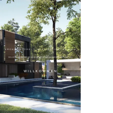
A R C H I T E C T U R E │ V I S U A L I Z A T I O N │ D E S I G N
WILLKOMMEN BEI ARC VIZ DESIGN - ARCHITEKTUR- UND DESIGNSTUDIO AUS
HAMBURG
W I L L K O M M E N