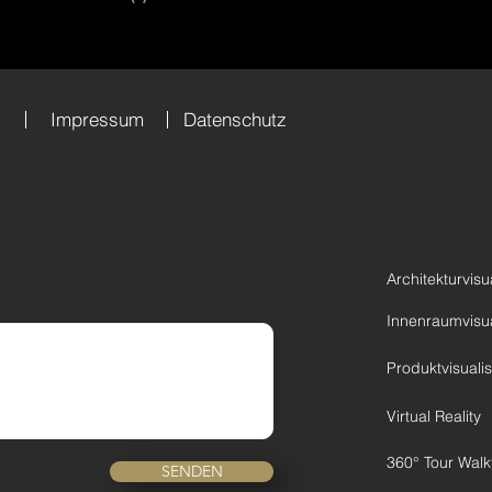
Impressum
Datenschutz
Architekturvisu
Innenraumvisua
Produktvisuali
Virtual Reality
360° Tour Wal
SENDEN