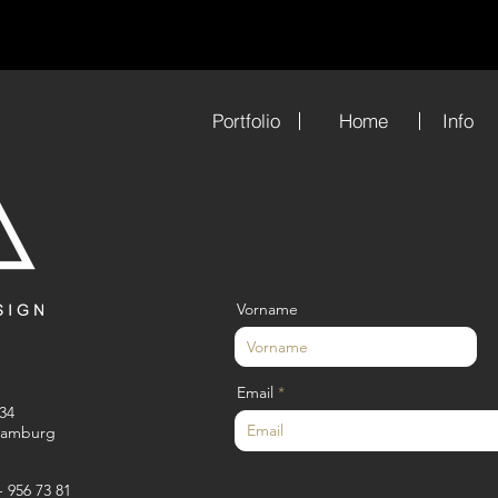
Portfolio
Home
Info
Vorname
Email
34
Hamburg
- 956 73 81