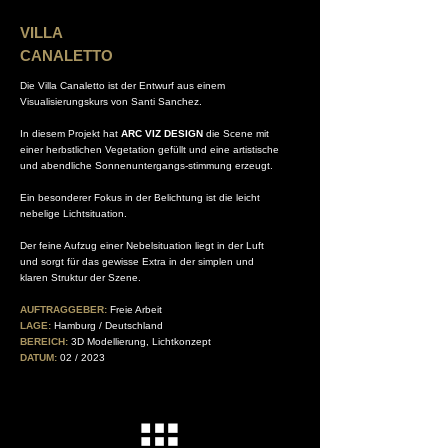
VILLA
CANALETTO
Die Villa Canaletto ist der Entwurf aus einem
Visualisierungskurs von Santi Sanchez.
In diesem Projekt hat
ARC VIZ DESIGN
die Scene mit
einer herbstlichen Vegetation gefüllt und eine artistische
und abendliche Sonnenuntergangs-stimmung erzeugt.
Ein besonderer Fokus in der Belichtung ist die leicht
nebelige Lichtsituation.
Der feine Aufzug einer Nebelsituation liegt in der Luft
und sorgt für das gewisse Extra in der simplen und
klaren Struktur der Szene.
AUFTRAGGEBER:
Freie Arbeit
LAGE:
Hamburg / Deutschland
BEREICH:
3D Modellierung, Lichtkonzept
DATUM:
02 / 2023