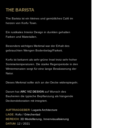
THE BARISTA
The Barista ist ein kleines und gemütliches Café im
herzen von Korfu Town.
Ein rustikales Interior Design in dunklen gehalten
Farben und Materialien.
Besonders wichtiges Merkmal war der Erhalt des
gebrauchten Wengen Bodenbelag/Parkett.
Korfu ist bekannt als sehr grüne Insel trotz sehr hoher
Sommertemperaturen. Die starke Regenperiode in den
Wintermonaten sorgt für eine lange Bewässerung der
Natur.
Dieses Merkmal sollte sich an der Decke widerspiegeln.
Darum hat
ARC VIZ DESIGN
auf Wunsch des
Bauherren die typische Bepflanzung als hängende
Deckendekoration mit integriert.
AUFTRAGGEBER:
Lagaris Architecture
LAGE:
Kofu / Griechenlad
BEREICH:
3D Modellierung, Innenvisualisierung
DATUM:
12 / 2021